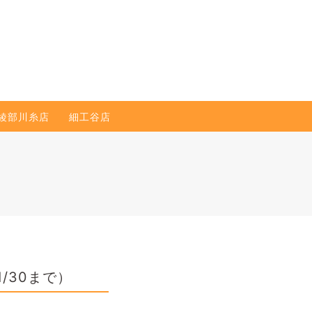
綾部川糸店
細工谷店
/30まで）